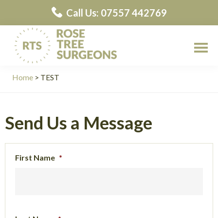
Skip
Skip
Call Us: 07557 442769
to
to
main
primary
content
sidebar
Rose
Rose
Tree
Home
> TEST
Tree
Surgeons
Surgeons
Contractors
Send Us a Message
First Name
*